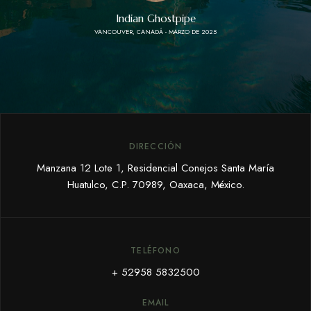
MORELIA, MÉXICO - DICIEMBRE 2024
5 DE MARZO 2025
Indian Ghostpipe
VANCOUVER, CANADÁ - MARZO DE 2025
DIRECCIÓN
Manzana 12 Lote 1, Residencial Conejos Santa María
Huatulco, C.P. 70989, Oaxaca, México.
TELÉFONO
+ 52958 5832500
EMAIL