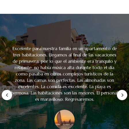
Excelente para nuestra familia en un apartamento de
tres habitaciones. Llegamos al final de las vacaciones
de primavera, por lo que el ambiente era tranquilo y
relajante; no había música alta durante todo el día
como pasaba en otros complejos turísticos de la
zona. Las camas son perfectas. Las almohadas son
excelentes. La comida es excelente. La playa es
hermosa. Las habitaciones son las mejores. El personal
es maravilloso. Regresaremos.
fosio66
Gad
5 DE MARZO
JULIO 2024
Angie Cornejo
Raul Cacho